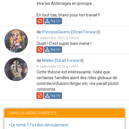
être les Antimages en principe...
En tout cas, bravo pour ton travail !!
Tag (
2
)
de
PrincessGwenn
(
Strait Forward
)
8 septembre 2025 à 18h14
Ouah ! C’est super bien mené !
Tag (
4
)
de
Malike
(
Strait Forward
)
8 septembre 2025 à 17h51
Cette théorie est intéressante, l'idée que
certaines familles aient des rôles globaux de
contrôle/infusion/diriger etc. me paraît plutôt
cohérente.
Tag (
4
)
DANS LA MÊME RUBRIQUE
•
Le tome 17 et don deroulement.