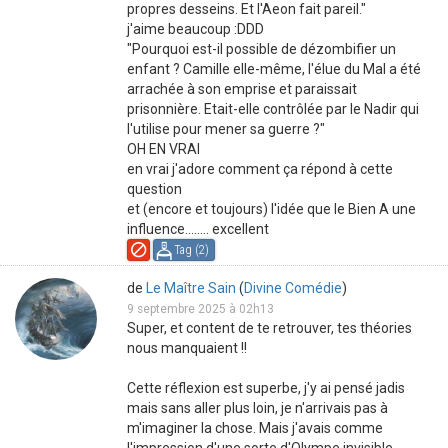
propres desseins. Et l'Aeon fait pareil."
j'aime beaucoup :DDD
"Pourquoi est-il possible de dézombifier un
enfant ? Camille elle-même, l'élue du Mal a été
arrachée à son emprise et paraissait
prisonnière. Etait-elle contrôlée par le Nadir qui
l'utilise pour mener sa guerre ?"
OH EN VRAI
en vrai j'adore comment ça répond à cette
question
et (encore et toujours) l'idée que le Bien A une
influence........ excellent
Tag (
2
)
de
Le Maître Sain
(
Divine Comédie
)
9 septembre 2025 à 02h13
Super, et content de te retrouver, tes théories
nous manquaient !!
Cette réflexion est superbe, j'y ai pensé jadis
mais sans aller plus loin, je n'arrivais pas à
m'imaginer la chose. Mais j'avais comme
l'impression d'une sorte d'Olympe invisible,