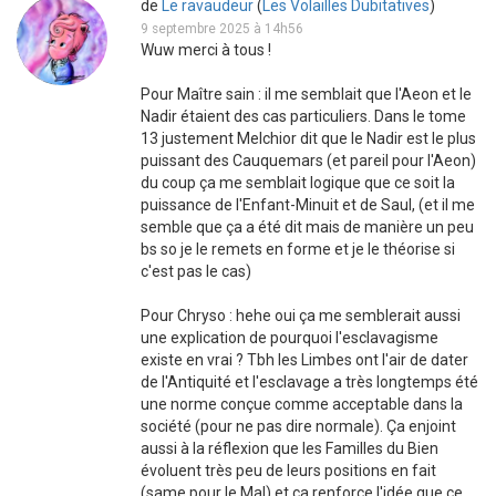
de
Le ravaudeur
(
Les Volailles Dubitatives
)
9 septembre 2025 à 14h56
Wuw merci à tous !
Pour Maître sain : il me semblait que l'Aeon et le
Nadir étaient des cas particuliers. Dans le tome
13 justement Melchior dit que le Nadir est le plus
puissant des Cauquemars (et pareil pour l'Aeon)
du coup ça me semblait logique que ce soit la
puissance de l'Enfant-Minuit et de Saul, (et il me
semble que ça a été dit mais de manière un peu
bs so je le remets en forme et je le théorise si
c'est pas le cas)
Pour Chryso : hehe oui ça me semblerait aussi
une explication de pourquoi l'esclavagisme
existe en vrai ? Tbh les Limbes ont l'air de dater
de l'Antiquité et l'esclavage a très longtemps été
une norme conçue comme acceptable dans la
société (pour ne pas dire normale). Ça enjoint
aussi à la réflexion que les Familles du Bien
évoluent très peu de leurs positions en fait
(same pour le Mal) et ça renforce l'idée que ce