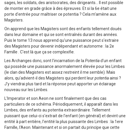
sages, les soldats, des aristocrates, des dirigeants... Il est possible
de monter en grade grâce à des épreuves. Et si la 6e était une
porte d'entrée pour maîtriser ce potentia ? Cela m'amène aux
Magisters.
On apprend que les Magisters sont des enfants tellement doués
dans leur domaine et qui se sont entraînés durant des années.
Puis le tome 13 nous apprend qu'une puissance peut s'extraire
des Magisters pour devenir indépendant et autonome : la 2e
Famille . C'est là que ça se complexifie.
Les Archanges donc, sont l'incarnation de la
Potentia
d'un enfant
qui possède une puissance anormalement élevée pour les Limbes
(le clan des Magisters est assez restreint il me semble). Mais
alors, qu'advient-il des Magisters qui perdent leur
potentia
ainsi ?
J'y viendrai plus tard et la réponse peut apporter un éclairage
nouveau sur les Limbes.
L'Imperator et son Aeon ne sont finalement que des cas
particuliers de ce schéma. Périodiquement, il apparaît dans les
Limbes, des enfants au potentia extraordinaire. Tellement
puissant que celui-ci s'extrait de l'enfant (en général) et devint une
entité à part entière, l'entité la plus puissante des Limbes : la 1ere
Famille, l'Aeon. Maintenant et si on partait du principe que cette