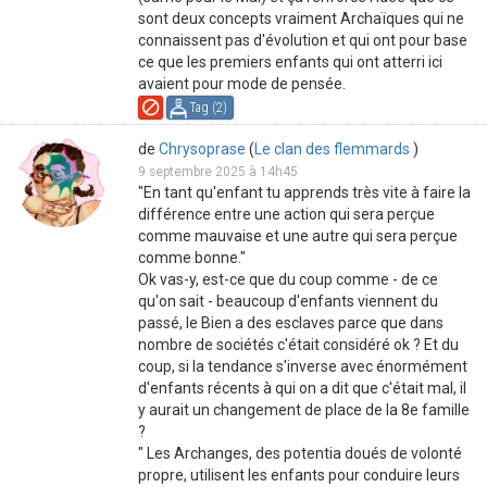
sont deux concepts vraiment Archaïques qui ne
connaissent pas d'évolution et qui ont pour base
ce que les premiers enfants qui ont atterri ici
avaient pour mode de pensée.
Tag (
2
)
de
Chrysoprase
(
Le clan des flemmards
)
9 septembre 2025 à 14h45
"En tant qu'enfant tu apprends très vite à faire la
différence entre une action qui sera perçue
comme mauvaise et une autre qui sera perçue
comme bonne."
Ok vas-y, est-ce que du coup comme - de ce
qu'on sait - beaucoup d'enfants viennent du
passé, le Bien a des esclaves parce que dans
nombre de sociétés c'était considéré ok ? Et du
coup, si la tendance s'inverse avec énormément
d'enfants récents à qui on a dit que c'était mal, il
y aurait un changement de place de la 8e famille
?
" Les Archanges, des potentia doués de volonté
propre, utilisent les enfants pour conduire leurs