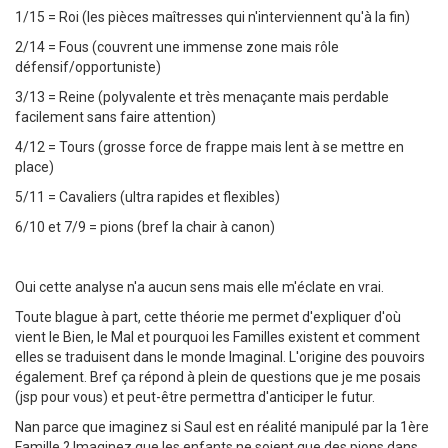
1/15 = Roi (les pièces maîtresses qui n'interviennent qu'à la fin)
2/14 = Fous (couvrent une immense zone mais rôle
défensif/opportuniste)
3/13 = Reine (polyvalente et très menaçante mais perdable
facilement sans faire attention)
4/12 = Tours (grosse force de frappe mais lent à se mettre en
place)
5/11 = Cavaliers (ultra rapides et flexibles)
6/10 et 7/9 = pions (bref la chair à canon)
Oui cette analyse n'a aucun sens mais elle m'éclate en vrai.
Toute blague à part, cette théorie me permet d'expliquer d'où
vient le Bien, le Mal et pourquoi les Familles existent et comment
elles se traduisent dans le monde Imaginal. L'origine des pouvoirs
également. Bref ça répond à plein de questions que je me posais
(jsp pour vous) et peut-être permettra d'anticiper le futur.
Nan parce que imaginez si Saul est en réalité manipulé par la 1ère
Famille ? Imaginez que les enfants ne soient que des pions dans