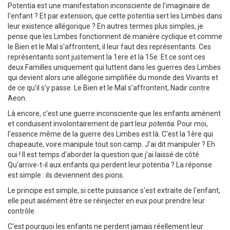
Potentia est une manifestation inconsciente de l'imaginaire de
l'enfant ? Et par extension, que cette potentia sert les Limbes dans
leur existence allégorique ? En autres termes plus simples, je
pense que les Limbes fonctionnent de manière cyclique et comme
le Bien et le Mal s'affrontent, il leur faut des représentants. Ces
représentants sont justement la 1ere et la 15e. Et ce sont ces
deux Familles uniquement qui luttent dans les guerres des Limbes
qui devient alors une allégorie simplifiée du monde des Vivants et
de ce qu'il s'y passe. Le Bien et le Mal s'affrontent, Nadir contre
Aeon.
Là encore, c'est une guerre inconsciente que les enfants amènent
et conduisent involontairement de part leur
potentia
. Pour moi,
l'essence même de la guerre des Limbes est là. C'est la 1ère qui
chapeaute, voire manipule tout son camp. J'ai dit manipuler ? Eh
oui ! Il est temps d'aborder la question que j'ai laissé de côté.
Qu'arrive-t-il aux enfants qui perdent leur potentia ? La réponse
est simple : ils deviennent des pions.
Le principe est simple, si cette puissance s'est extraite de l'enfant,
elle peut aisément être se réinjecter en eux pour prendre leur
contrôle.
C'est pourquoi les enfants ne perdent jamais réellement leur