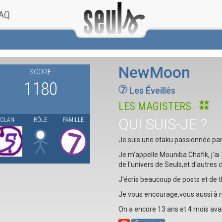
AQ
NewMoon
SCORE
1180
Les Éveillés
LES MAGISTERS
QUI SUIS-JE ?
CLAN
RÔLE
FAMILLE
Je suis une otaku passionnée par 
Je m'appelle Mouniba Chafik, j'a
de l'univers de Seuls,et d'autres 
J'écris beaucoup de posts et de t
Je vous encourage,vous aussi à 
On a encore 13 ans et 4 mois avan