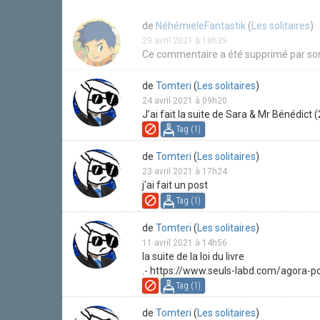
de
NéhémieleFantastik
(
Les solitaires
)
29 avril 2021 à 18h39
Ce commentaire a été supprimé par son
de
Tomteri
(
Les solitaires
)
24 avril 2021 à 09h20
J’ai fait la suite de Sara & Mr Bénédict 
Tag (
1
)
de
Tomteri
(
Les solitaires
)
23 avril 2021 à 17h24
j'ai fait un post
Tag (
1
)
de
Tomteri
(
Les solitaires
)
11 avril 2021 à 14h56
la suite de la loi du livre
.- https://www.seuls-labd.com/agora-
Tag (
1
)
de
Tomteri
(
Les solitaires
)