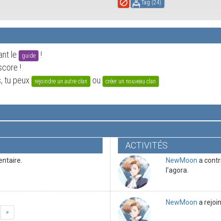
Tag (
24
)
ant le
!
guide
score !
s, tu peux
ou
rejoindre un autre clan
créer un nouveau clan
ACTIVITÉS
ntaire.
NewMoon
a contr
l'agora.
NewMoon
a rejoin
»