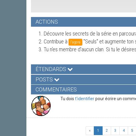
ACTIONS
1. Découvre les secrets de la série en parcour
2. Contribue à
"Seuls" et augmente ton 
l'agora
3. Tu n'es membre d'aucun clan. Si tu le désire
ÉTENDARDS
POSTS
COMMENTAIRES
Tu dois
t'identifier
pour écrire un comme
«
1
2
3
4
5