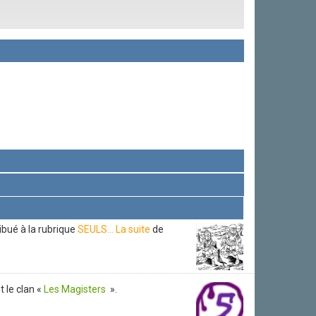
ibué à la rubrique
SEULS... La suite
de
t le clan «
Les Magisters
».