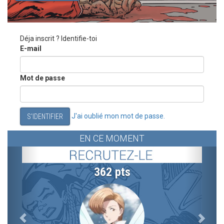
Déja inscrit ? Identifie-toi
E-mail
Mot de passe
J'ai oublié mon mot de passe.
S'IDENTIFIER
EN CE MOMENT
Previous
Next
362 pts