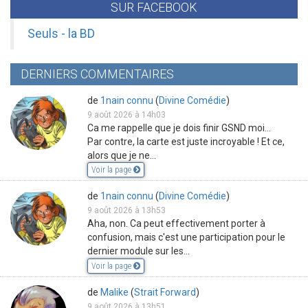
SUR FACEBOOK
Seuls - la BD
DERNIERS COMMENTAIRES
de
1nain connu
(
Divine Comédie
)
9 août 2026 à 14h03
Ca me rappelle que je dois finir GSND moi...
Par contre, la carte est juste incroyable ! Et ce,
alors que je ne...
Voir la page
de
1nain connu
(
Divine Comédie
)
9 août 2026 à 13h53
Aha, non. Ca peut effectivement porter à
confusion, mais c'est une participation pour le
dernier module sur les...
Voir la page
de
Malike
(
Strait Forward
)
9 août 2026 à 13h51