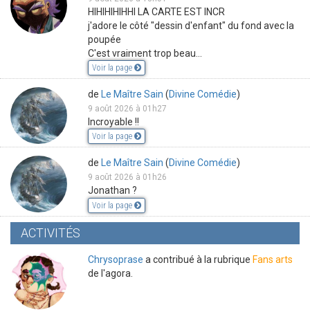
HIHIHIHIHHI LA CARTE EST INCR
j'adore le côté "dessin d'enfant" du fond avec la
poupée
C'est vraiment trop beau...
Voir la page
de
Le Maître Sain
(
Divine Comédie
)
9 août 2026 à 01h27
Incroyable !!
Voir la page
de
Le Maître Sain
(
Divine Comédie
)
9 août 2026 à 01h26
Jonathan ?
Voir la page
ACTIVITÉS
Chrysoprase
a contribué à la rubrique
Fans arts
de l'agora.