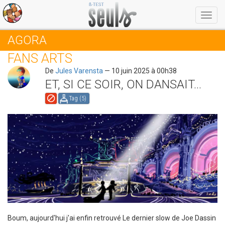
Menu
AGORA
FANS ARTS
De
Jules Varensta
— 10 juin 2025 à 00h38
ET, SI CE SOIR, ON DANSAIT...
Tag (
5
)
Boum, aujourd'hui j'ai enfin retrouvé Le dernier slow de Joe Dassin