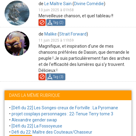
de
Le Maître Sain
(
Divine Comédie
)
13 juin 2025 à 01h58
Merveilleuse chanson, et quel tableau !!
Tag (
2
)
de
Malike
(
Strait Forward
)
11 juin 2025 à 11h59
Magnifique, et inspiration d'une de mes
chansons préférées de Dassin, que demande le
peuple ! Je suis particulièrement fan des arches
et de l'efficacité des lumières qui s'y trouvent.
Délicieux !
Tag (
3
)
DANS LA MÊME RUBRIQUE
•
[Défi du 22] Les Songes-creux de Fortville : La Pyromane
•
projet cosplays personnages : 22-Tenue Terry tome 3
•
Alexandre gender swap
•
[Défi du 22] La Fossoyeuse
•
Défi du 22: Maître des Couteaux/Chasseur