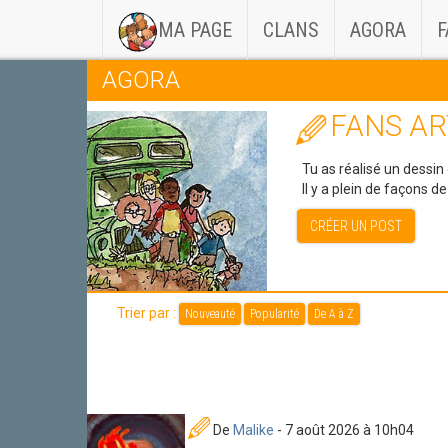
(CURRENT)
MA PAGE
CLANS
AGORA
F
AGORA
FANS AR
Tu as réalisé un dessin
Il y a plein de façons d
CRÉER UN POST
Trier par :
Nouveauté
Popularité
De A à Z
De
Malike
- 7 août 2026 à 10h04