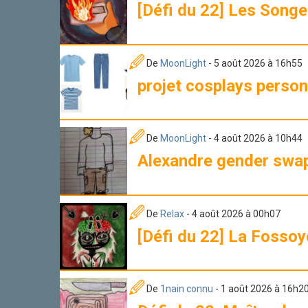
[Défi du 22] Les Songe
De
MoonLight
- 5 août 2026 à 16h55
projet cosplays perso
De
MoonLight
- 4 août 2026 à 10h44
Alexandre gender swa
De
Relax
- 4 août 2026 à 00h07
[Défi du 22] La Fosso
De
1nain connu
- 1 août 2026 à 16h2