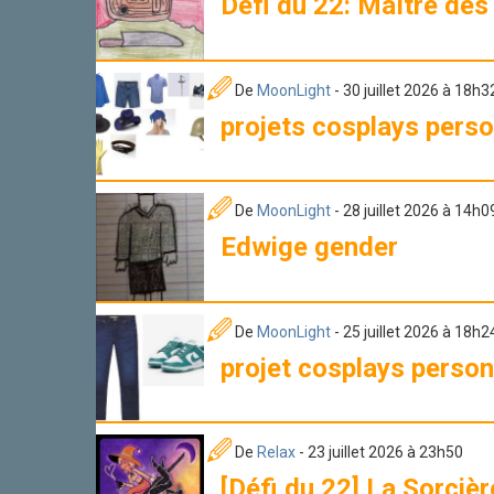
Défi du 22: Maître de
De
MoonLight
- 30 juillet 2026 à 18h3
projets cosplays pers
De
MoonLight
- 28 juillet 2026 à 14h0
Edwige gender
De
MoonLight
- 25 juillet 2026 à 18h2
projet cosplays person
De
Relax
- 23 juillet 2026 à 23h50
[Défi du 22] La Sorcièr