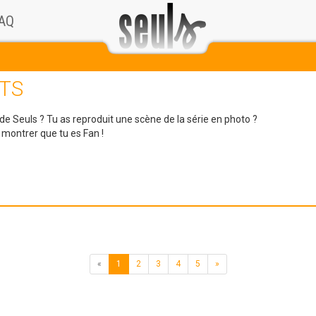
AQ
TS
 de Seuls ? Tu as reproduit une scène de la série en photo ?
e montrer que tu es Fan !
«
1
2
3
4
5
»