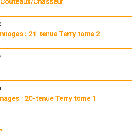
s Couteaux/Chasseur
2
onnages : 21-tenue Terry tome 2
9
4
nages : 20-tenue Terry tome 1
e