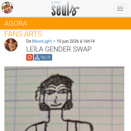
Menu
AGORA
FANS ARTS
De
MoonLight
— 10 juin 2026 à 16h14
LEÏLA GENDER SWAP
Tag (
3
)