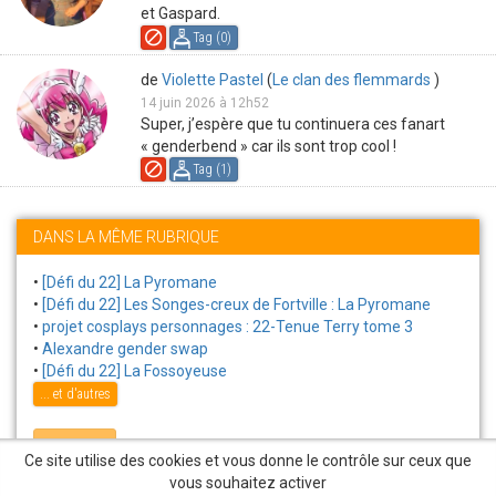
et Gaspard.
Tag (
0
)
de
Violette Pastel
(
Le clan des flemmards
)
14 juin 2026 à 12h52
Super, j’espère que tu continuera ces fanart
« genderbend » car ils sont trop cool !
Tag (
1
)
DANS LA MÊME RUBRIQUE
•
[Défi du 22] La Pyromane
•
[Défi du 22] Les Songes-creux de Fortville : La Pyromane
•
projet cosplays personnages : 22-Tenue Terry tome 3
•
Alexandre gender swap
•
[Défi du 22] La Fossoyeuse
... et d'autres
Contribuer
Ce site utilise des cookies et vous donne le contrôle sur ceux que
vous souhaitez activer