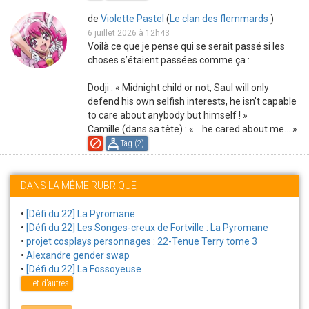
de
Violette Pastel
(
Le clan des flemmards
)
6 juillet 2026 à 12h43
Voilà ce que je pense qui se serait passé si les
choses s’étaient passées comme ça :
Dodji : « Midnight child or not, Saul will only
defend his own selfish interests, he isn’t capable
to care about anybody but himself ! »
Camille (dans sa tête) : « …he cared about me… »
Tag (
2
)
DANS LA MÊME RUBRIQUE
•
[Défi du 22] La Pyromane
•
[Défi du 22] Les Songes-creux de Fortville : La Pyromane
•
projet cosplays personnages : 22-Tenue Terry tome 3
•
Alexandre gender swap
•
[Défi du 22] La Fossoyeuse
... et d'autres