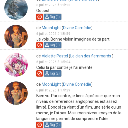
6 juillet 2026 à 22h23
Oooooh
Tag (
1
)
de
MoonLight
(
Divine Comédie
)
6 juillet 2026 à 18h59
Je vois. Bonne vision imaginée de ta part.
Tag (
1
)
de
Violette Pastel
(
Le clan des flemmards
)
6 juillet 2026 à 18h04
Celui la par contre je l’ai inventé
Tag (
2
)
de
MoonLight
(
Divine Comédie
)
6 juillet 2026 à 17h29
Bien vu. Par contre, je tiens à préciser que mon
niveau de références anglophones est assez
limité. Donc si ça vient d'un film, une série ou un
meme, je l'ai pas. Mais mon niveau moyen de la
langue me permet de comprendre l'idée.
Tag (
2
)