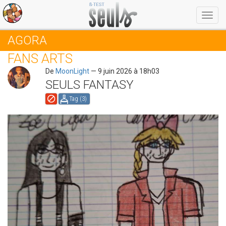
Menu
AGORA
FANS ARTS
De
MoonLight
— 9 juin 2026 à 18h03
SEULS FANTASY
Tag (
3
)