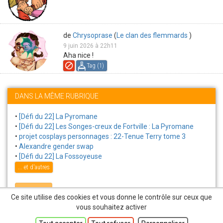
de
Chrysoprase
(
Le clan des flemmards
)
9 juin 2026 à 22h11
Aha nice !
Tag (
1
)
DANS LA MÊME RUBRIQUE
•
[Défi du 22] La Pyromane
•
[Défi du 22] Les Songes-creux de Fortville : La Pyromane
•
projet cosplays personnages : 22-Tenue Terry tome 3
•
Alexandre gender swap
•
[Défi du 22] La Fossoyeuse
... et d'autres
Contribuer
Ce site utilise des cookies et vous donne le contrôle sur ceux que
vous souhaitez activer